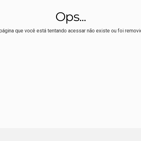
r Allan Kardec realiza 1º Hackaton de comunicação eleitoral
Ops...
 melhor Ideb da série histórica, mas ensino médio permanece
página que você está tentando acessar não existe ou foi removi
ssoal e político', dispara Maluf sobre Wellington e o PL