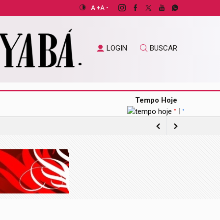
A +
A -
LOGIN
BUSCAR
Tempo Hoje
|
°
°
de pacientes do SUS
de mil têm 100 anos ou mais
o exterior