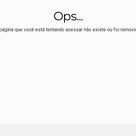
veu livro sobre Totó Paes defende preservação da Usina Itaicy:
Ops...
o, Max sela apoio à reeleição de Pivetta
ração de Nininho sobre vice de Pivetta: "o que falta é espaço"
página que você está tentando acessar não existe ou foi removi
r Allan Kardec realiza 1º Hackaton de comunicação eleitoral
 melhor Ideb da série histórica, mas ensino médio permanece