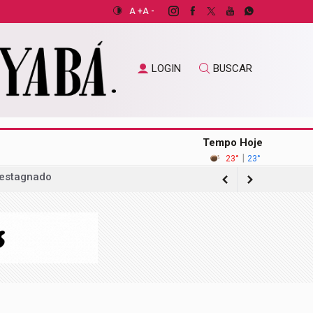
A +
A -
LOGIN
BUSCAR
Tempo Hoje
|
23°
23°
gação sobre acordo com operadora de
ilhões