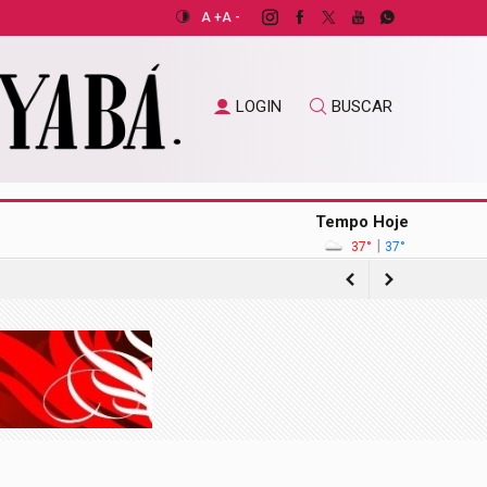
A +
A -
LOGIN
BUSCAR
Tempo Hoje
|
37°
37°
de pacientes do SUS
de mil têm 100 anos ou mais
o exterior