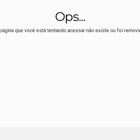
r Allan Kardec realiza 1º Hackaton de comunicação eleitoral
Ops...
 melhor Ideb da série histórica, mas ensino médio permanece
ssoal e político', dispara Maluf sobre Wellington e o PL
página que você está tentando acessar não existe ou foi removi
tural promove oficina de pipas para pais e filhos domingo